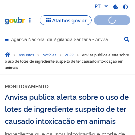
Agência Nacional de Vigilância Sanitária - Anvisa
Abrir menu principal de navegação
Você está aqui:
Página Inicial
Assuntos
Notícias
2022
Anvisa publica alerta sobre
o uso de lotes de ingrediente suspeito de ter causado intoxicação em
animais
MONITORAMENTO
Anvisa publica alerta sobre o uso de
lotes de ingrediente suspeito de ter
causado intoxicação em animais
Ingrediente que causou intoxicação e morte de