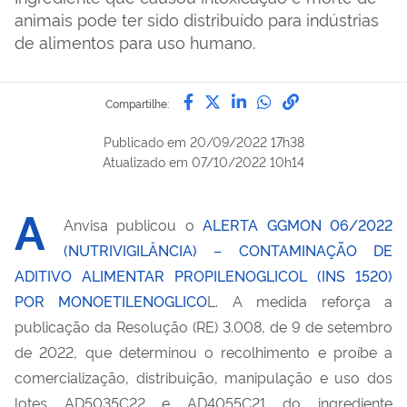
animais pode ter sido distribuído para indústrias
de alimentos para uso humano.
Compartilhe por Facebook
Compartilhe por Twitter
Compartilhe por Lin
Compartilhe por
link para Copi
Compartilhe:
Publicado em
20/09/2022 17h38
Atualizado em
07/10/2022 10h14
A
Anvisa publicou o
ALERTA GGMON 06/2022
(NUTRIVIGILÂNCIA) – CONTAMINAÇÃO DE
ADITIVO ALIMENTAR PROPILENOGLICOL (INS 1520)
POR MONOETILENOGLICO
L. A medida reforça a
publicação da Resolução (RE) 3.008, de 9 de setembro
de 2022, que determinou o recolhimento e proíbe a
comercialização, distribuição, manipulação e uso dos
lotes AD5035C22 e AD4055C21 do ingrediente