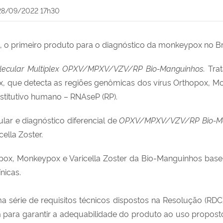
28/09/2022 17h30
), o primeiro produto para o diagnóstico da monkeypox no Bra
olecular Multiplex OPXV/MPXV/VZV/RP Bio-Manguinhos
. Tr
, que detecta as regiões genômicas dos vírus Orthopox, Mon
nstitutivo humano – RNAseP (RP).
ar e diagnóstico diferencial de
OPXV/MPXV/VZV/RP Bio-M
ella Zoster.
opox, Monkeypox e Varicella Zoster da Bio-Manguinhos bas
nicas.
ma série de requisitos técnicos dispostos na Resolução (R
m para garantir a adequabilidade do produto ao uso propos