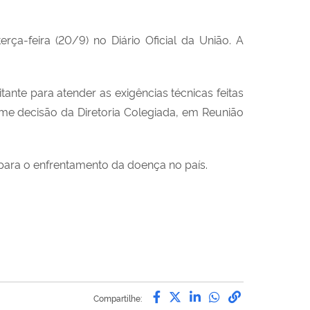
ça-feira (20/9) no Diário Oficial da União. A
tante para atender as exigências técnicas feitas
me decisão da Diretoria Colegiada, em Reunião
ara o enfrentamento da doença no país.
Compartilhe por Facebo
Compartilhe por Twit
Compartilhe por L
Compartilhe p
link para C
Compartilhe: