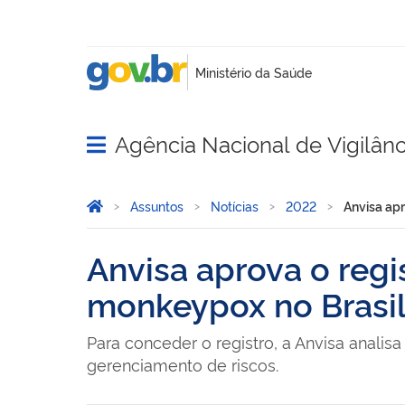
Agência Nacional de Vigilânci
Abrir menu principal de navegação
Você está aqui:
Página Inicial
Assuntos
Notícias
2022
Anvisa apr
Anvisa aprova o regi
monkeypox no Brasi
Para conceder o registro, a Anvisa analis
gerenciamento de riscos.