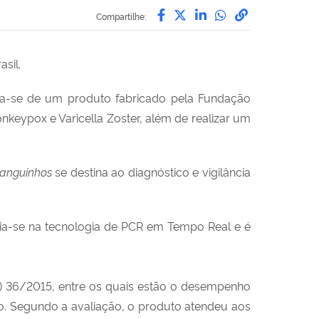
Compartilhe por Facebo
Compartilhe por Twit
Compartilhe por L
Compartilhe p
link para C
Compartilhe:
sil.
ata-se de um produto fabricado pela Fundação
keypox e Varicella Zoster, além de realizar um
anguinhos
se destina ao diagnóstico e vigilância
eia-se na tecnologia de PCR em Tempo Real e é
DC) 36/2015, entre os quais estão o desempenho
to. Segundo a avaliação, o produto atendeu aos