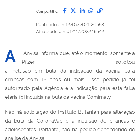
Compartilhe por Facebook
Compartilhe por Twitter
Compartilhe por Lin
Compartilhe por
link para Copi
Compartilhe:
Publicado em
12/07/2021 20h53
Atualizado em
01/11/2022 15h42
A
Anvisa informa que, a
té o momento, somente a
Pfizer solicitou
a
inclusão
em
bula
da
indicação
da vacina
para
crianças com 12 anos ou mais. Esse pedido já foi
autorizado pela Agência
e a indicação para esta faixa
etária foi incluída
na bula da vacina
Comirnaty
.
Não há solicitação do Instituto Butantan para alteração
da bula da
CoronaVac
e a inclusão de crianças e
adolescentes. Portanto, não há pedido dependendo de
análise da Anvisa.