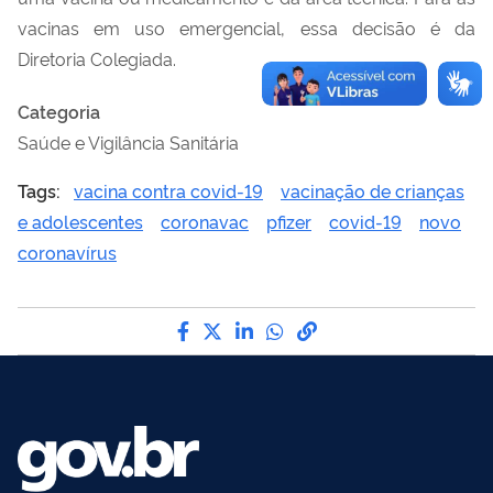
vacinas em uso emergencial, essa decisão é da
Diretoria Colegiada.
Categoria
Saúde e Vigilância Sanitária
Tags:
vacina contra covid-19
vacinação de crianças
e adolescentes
coronavac
pfizer
covid-19
novo
coronavírus
Compartilhe por Facebook
Compartilhe por Twitter
Compartilhe por LinkedI
Compartilhe por Wha
link para Copiar pa