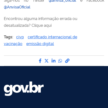
@AnvisaOficial
Encontrou alguma informação errada ou
desatualizada? Clique aqui
Tags:
civp
certificado internacional de
vacinação
emissão digital
Compartilhe por Facebook
Compartilhe por Twitter
Compartilhe por LinkedI
Compartilhe por Wha
link para Copiar pa