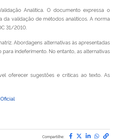
 Validação Analítica. O documento expressa o
a da validação de métodos analíticos. A norma
RDC 31/2010.
 matriz. Abordagens alternativas às apresentadas
 para indeferimento. No entanto, as alternativas
el oferecer sugestões e críticas ao texto. As
Oficial
Compartilhe por Facebo
Compartilhe por Twit
Compartilhe por L
Compartilhe p
link para C
Compartilhe: