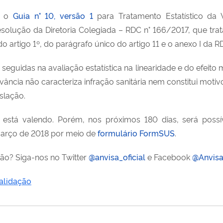
a, o
Guia n° 10, versão 1
para Tratamento Estatístico da
olução da Diretoria Colegiada – RDC n° 166/2017, que trat
o artigo 1º, do parágrafo único do artigo 11 e o anexo I da 
eguidas na avaliação estatística na linearidade e do efeito
ância não caracteriza infração sanitária nem constitui motivo
slação.
á está valendo. Porém, nos próximos 180 dias, será possív
 março de 2018 por meio de
formulário FormSUS
.
mão? Siga-nos no Twitter
@anvisa_oficial
e Facebook
@Anvisa
alidação