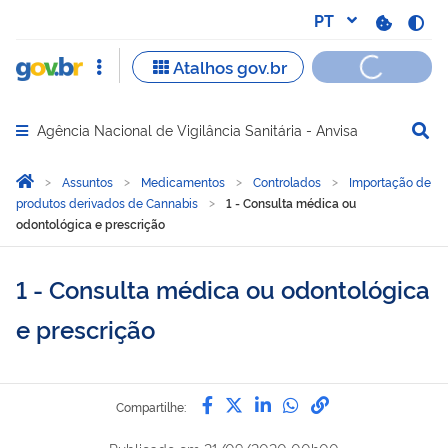
Agência Nacional de Vigilância Sanitária - Anvisa
Abrir menu principal de navegação
Você está aqui:
Página Inicial
Assuntos
Medicamentos
Controlados
Importação de
produtos derivados de Cannabis
1 - Consulta médica ou
odontológica e prescrição
1 - Consulta médica ou odontológica
e prescrição
Compartilhe por Facebook
Compartilhe por Twitter
Compartilhe por Lin
Compartilhe por
link para Copi
Compartilhe: