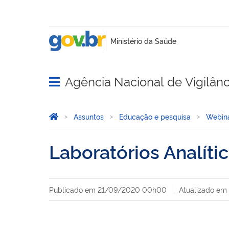
Agência Nacional de Vigilânci
Abrir menu principal de navegação
Você está aqui:
Página Inicial
Assuntos
Educação e pesquisa
Webina
Laboratórios Analíti
Publicado em
21/09/2020 00h00
Atualizado em