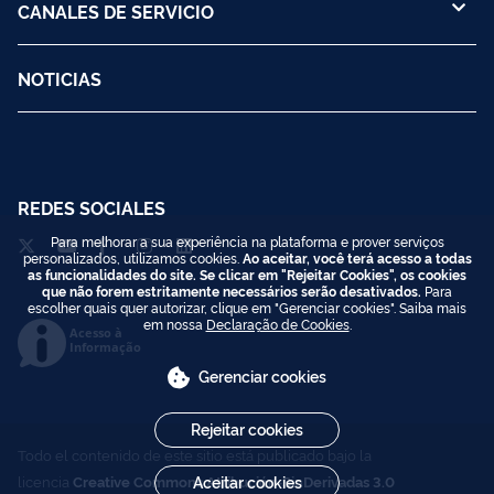
CANALES DE SERVICIO
NOTICIAS
REDES SOCIALES
Para melhorar a sua experiência na plataforma e prover serviços
personalizados, utilizamos cookies.
Ao aceitar, você terá acesso a todas
as funcionalidades do site. Se clicar em "Rejeitar Cookies", os cookies
que não forem estritamente necessários serão desativados.
Para
escolher quais quer autorizar, clique em "Gerenciar cookies". Saiba mais
em nossa
Declaração de Cookies
.
Acesso à
Informação
Gerenciar cookies
Rejeitar cookies
Todo el contenido de este sitio está publicado bajo la
Aceitar cookies
licencia
Creative Commons Atribución-SinDerivadas 3.0