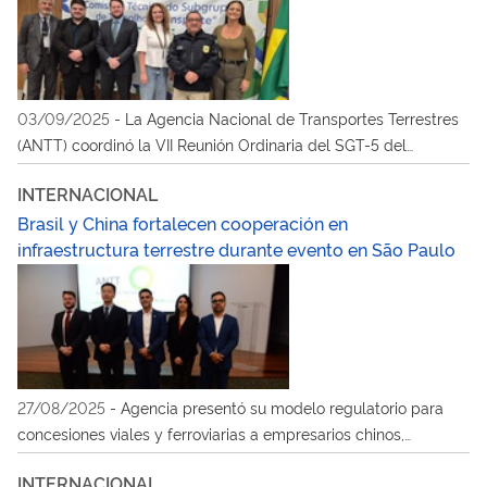
03/09/2025
-
La Agencia Nacional de Transportes Terrestres
(ANTT) coordinó la VII Reunión Ordinaria del SGT-5 del
Mercosur, en busca de acuerdos estratégicos que fortalezcan
INTERNACIONAL
la integración y la seguridad del transporte por carretera entre
Brasil y China fortalecen cooperación en
los países del bloque
infraestructura terrestre durante evento en São Paulo
27/08/2025
-
Agencia presentó su modelo regulatorio para
concesiones viales y ferroviarias a empresarios chinos,
reforzando la asociación bilateral y el intercambio de buenas
INTERNACIONAL
prácticas