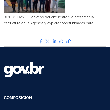
31/03/2025
-
El objetivo del encuentro fue presentar la
estructura de la Agencia y explorar oportunidades para
empresas españolas en los sectores vial y ferroviario de Brasil.
Compártelo por Facebook
Compártelo por Twitter
Compártelo por LinkedIn
Compártelo por Wha
Enlace para Copy t
COMPOSICIÓN