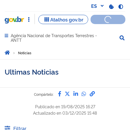
Agência Nacional de Transportes Terrestres -
Abrir menu principal de navegação
ANTT
Você está aqui:
Inicio
Noticias
Ultimas Noticias
Compártelo por Facebook
Compártelo por Twitter
Compártelo por Lin
Compártelo por
Enlace para C
Compártelo:
Publicado en
19/08/2025 16:27
Actualizado en
03/12/2025 15:48
Filtrar