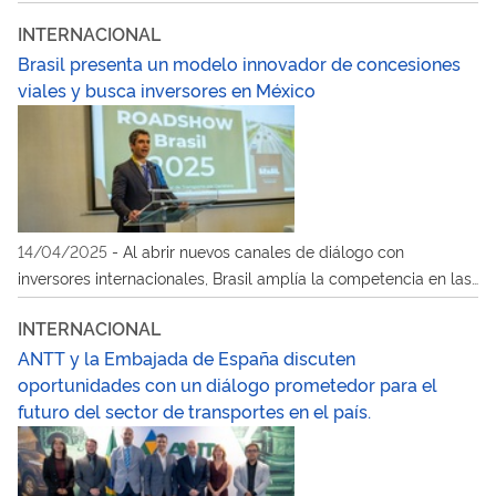
y logística en Brasil
INTERNACIONAL
Brasil presenta un modelo innovador de concesiones
viales y busca inversores en México
14/04/2025
-
Al abrir nuevos canales de diálogo con
inversores internacionales, Brasil amplía la competencia en las
licitaciones, acelera las inversiones y diversifica los operadores
INTERNACIONAL
del sector
ANTT y la Embajada de España discuten
oportunidades con un diálogo prometedor para el
futuro del sector de transportes en el país.