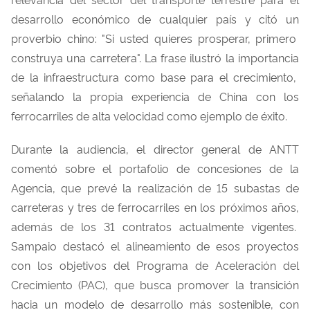
desarrollo
económico de
cualquier
país y
citó
un
proverbio chino:
"Si
usted
quieres
prosperar,
primero
construy
a
una
carretera
".
La frase
ilustr
ó
la
importancia
de la
infraestructura
como base para
el
crecimiento
,
señalando
la
propia
experiencia de China
con
los
ferrocarriles
de alta
velocidad
como
ejemplo
de
éxito
.
Durante la
audiencia
,
el
director
general de ANTT
comentó
sobre
el
portafolio
de
concesiones
de la
Agencia
, que
prevé
la
realización
de 15 subastas de
carreteras
y
tres
de
ferrocarriles
en
los
próximos
años
,
además
de
los
31 contratos
actualmente
vigentes.
Sampaio
destacó
el
alinea
miento
de
es
o
s
proyectos
con
los
objetivos
del
Programa de
Aceleración
de
l
Crecimiento
(PAC), que busca promover la
transición
hacia
un
modelo de
desarrollo
más
sostenible
,
con