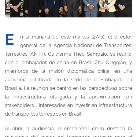
E
n
la
mañana
de
este martes
(27/5),
el
director
general de la
Agencia
Nacional de Transporte
s
Terrestre
s
(ANTT), Guilherme Theo Sampaio, se
reunió
con
el
embajador
de
chin
a
en
Brasil, Zhu
Qingqiao
, y
miembros
de la
misión
diplomática china,
en
una
audiencia
celebrada
en
la sede de la
Embajada
en
Brasilia
. La
reunión
se
centró
en
las
perspectivas sobre
la
infraestructura
otorgada
y
la
aproximación
con
stakeholders
interesad
os
en
invertir
en
infraestructura
de transporte
s
terrestre
s
en
Brasil.
Al abrir la
audiencia
,
el
embajador
chino
destacó
la
relevancia
del
sector
del
transporte terrestre para
el