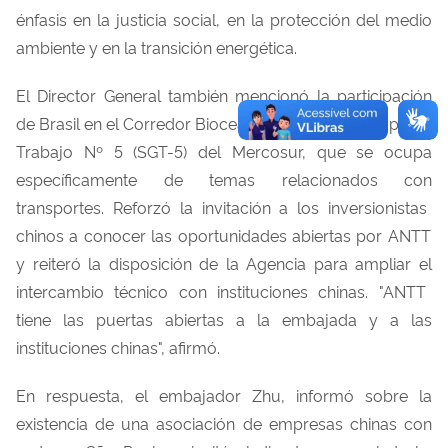
énfasis
en
la
justicia
social,
en
la
protección
del
medio
ambiente y
en
la
transición
energética.
El
Director
General
también
mencionó
la
participación
de Brasil
en
el
Corredor
Bioceánico
y
en
el
Subgrupo de
Trabajo Nº 5 (SGT-5)
del
Mercosur, que se ocupa
específicamente
de temas relacionados
con
transporte
s
.
Reforzó
la
invitación
a
los
inversionistas
chinos
a
conocer
las
oportunidades
abiertas
por
ANTT
y
reiteró
la
disposición
de la
Agencia
para ampliar
el
intercambio técnico
con
instituciones
chinas. "ANTT
tiene
las
puertas
abiertas
a la
embajada
y a
las
instituciones
chinas",
afirmó
.
En
respuesta
,
el
embajador
Zhu
,
informó
sobre la
existencia
de una
asociación
de empresas chinas
con