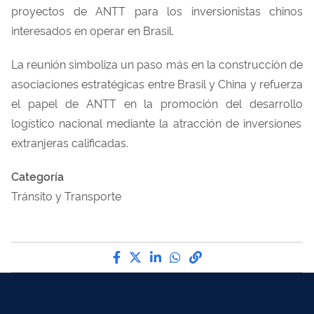
proyectos
de ANTT para
los
inver
sionista
s
chinos
interesados
en
operar
en
Brasil.
La
reunión
simboliza
un
paso
más
en
la
construcción
de
asociaciones
estratégicas entre Brasil y China y
refuerza
el
papel de ANTT
en
la
promoción
del
desarrollo
logístico nacional mediante la
atracción
de
inversiones
extranjeras
calificadas
.
Categoría
Tránsito y Transporte
Compártelo por Facebook
Compártelo por Twitter
Compártelo por LinkedIn
Compártelo por Wha
Enlace para Copy t