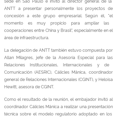
sede
en
São Paulo e
invitó
al
director
general de la
ANTT a presentar
personalmente
los
proyectos
de
concesión
a este grupo empresarial.
Según
él
, "
el
momento es
muy
propicio para ampliar
la
s
cooperaci
ones
entre China y Brasil", especialmente
en
el
área de
infraestructura
.
La
delegación
de ANTT
también
estuvo
compuesta
por
Allan Milagres,
jefe
de la
Asesoría
Especial para
las
Relaciones
Institucionales
, Internacionales y de
Comunicación
(AESRIC), Cálicles Mânica,
coordinador
general de Relaciones Internacionales (CGINT), y Heloisa
Hewitt,
asesora
de CGINT.
Como
el
resultado de la
reunión
,
el
embajador
invitó
a
l
coordinador
Cálicles Mânica a realizar una
presentación
técnica sobre
el
modelo
regulatorio
adoptado
en
los