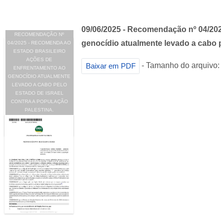
09/06/2025 - Recomendação nº 04/202
RECOMENDAÇÃO Nº
genocídio atualmente levado a cabo p
04/2025 - RECOMENDA AO
ESTADO BRASILEIRO
AÇÕES DE
- Tamanho do arquivo:
Baixar em PDF
ENFRENTAMENTO AO
GENOCÍDIO ATUALMENTE
LEVADO A CABO PELO
ESTADO DE ISRAEL
CONTRA A POPULAÇÃO
PALESTINA.