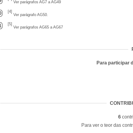
9
Ver parágrafos AG7 a AG49
[4]
0
Ver parágrafo AG50.
[5]
1
Ver parágrafos AG65 a AG67
Para participar 
CONTRIB
6
contr
Para ver o teor das cont