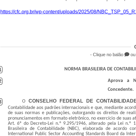
https://cfc.org.br/wp-content/uploads/2025/08/NBC_TSP_05_R
- Clique no balão
ou 
NORMA BRASILEIRA DE CONTABILIDA
1
Aprova a N
2
Concedente.
CONSELHO FEDERAL DE CONTABILIDAD
O
3
Contabilidade aos padrões internacionais e que, mediante acord
de suas normas e publicações, outorgando os direitos de reali
pronunciamentos em formato eletrônico, no exercício de suas a
Art. 6º do Decreto-Lei n.º 9.295/1946, alterado pela Lei n.º
Brasileira de Contabilidade (NBC), elaborada de acordo co
International Public Sector Accounting Standards Board da Inte