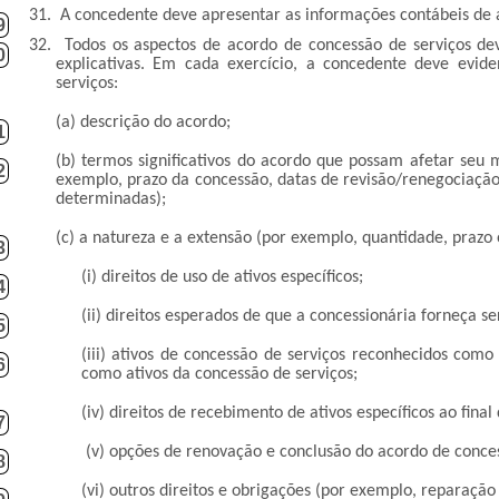
31.
A concedente deve apresentar as informações contábeis de 
9
32.
Todos os aspectos de acordo de concessão de serviços de
0
explicativas. Em cada exercício, a concedente deve evid
serviços:
(a) descrição do acordo;
1
(b) termos significativos do acordo que possam afetar seu
2
exemplo, prazo da concessão, datas de revisão/renegociação 
determinadas);
(c) a natureza e a extensão (por exemplo, quantidade, prazo
3
(i) direitos de uso de ativos específicos;
4
(ii) direitos esperados de que a concessionária forneça s
5
(iii) ativos de concessão de serviços reconhecidos como 
6
como ativos da concessão de serviços;
(iv) direitos de recebimento de ativos específicos ao fina
7
(v) opções de renovação e conclusão do acordo de conces
8
(vi) outros direitos e obrigações (por exemplo, reparação 