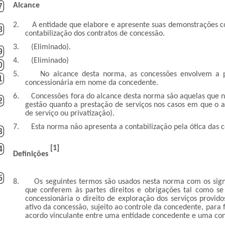
Alcance
7
2.
A entidade que elabore e apresente suas demonstrações c
8
contabilização dos contratos de concessão.
3.
(Eliminado).
9
4.
(Eliminado)
0
5.
No alcance desta norma, as concessões envolvem a pr
1
concessionária em nome da concedente.
6.
Concessões fora do alcance desta norma são aquelas que n
2
gestão quanto a prestação de serviços nos casos em que o a
de serviço ou privatização).
7.
Esta norma não apresenta a contabilização pela ótica das c
3
[1]
4
Definições
5
8.
Os seguintes termos são usados nesta norma com os signi
que conferem às partes direitos e obrigações tal como s
concessionária o direito de exploração dos serviços provid
ativo da concessão, sujeito ao controle da concedente, para
acordo vinculante entre uma entidade concedente e uma con