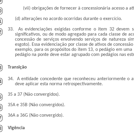
9
(vii) obrigações de fornecer à concessionária acesso a at
0
(d) alterações no acordo ocorridas durante o exercício.
1
33.
As evidenciações exigidas conforme o item 32 devem se
2
significativos, ou de modo agregado para cada classe de a
concessão de serviços envolvendo serviços de natureza si
esgoto). Essa evidenciação por classe de ativos de concessão
exemplo, para os propósitos do item 13, o pedágio em uma 
pedágio na ponte deve estar agrupado com pedágios nas est
Transição
3
34.
A entidade concedente que reconheceu anteriormente o ati
4
deve aplicar esta norma retrospectivamente.
35 a 37 (Não convergidos).
5
35A e 35B (Não convergidos).
6
36A a 36G (Não convergido).
7
Vigência
8