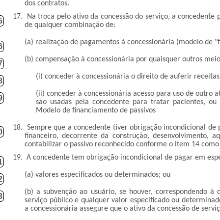
dos contratos.
17.
Na troca pelo ativo da concessão do serviço, a concedente
5
de qualquer combinação de:
(a) realização de pagamentos à concessionária (modelo de "f
6
(b) compensação à concessionária por quaisquer outros meio
7
(i) conceder à concessionária o direito de auferir receita
8
(ii) conceder à concessionária acesso para uso de outro 
9
são usadas pela concedente para tratar pacientes, ou
Modelo de financiamento de passivos
18.
Sempre que a concedente tiver obrigação incondicional de 
0
financeiro, decorrente da construção, desenvolvimento, a
contabilizar o passivo reconhecido conforme o item 14 como
19.
A concedente tem obrigação incondicional de pagar em espéc
1
(a) valores especificados ou determinados; ou
2
(b) a subvenção ao usuário, se houver, correspondendo à d
3
serviço público e qualquer valor especificado ou determin
a concessionária assegure que o ativo da concessão de serviço