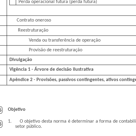
Perda operacional futura (perda futura)
Contrato oneroso
Reestruturação
Venda ou transferência de operação
Provisão de reestruturação
Divulgação
Vigência 1 - Árvore de decisão ilustrativa
Apêndice 2 - Provisões, passivos contingentes, ativos contin
Objetivo
5
1.
O objetivo desta norma é determinar a forma de contabil
6
setor público.