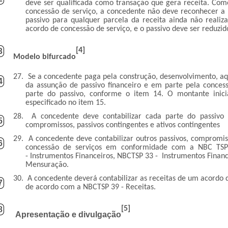
deve ser qualificada como transação que gera receita. Como
concessão de serviço, a concedente não deve reconhecer a 
passivo para qualquer parcela da receita ainda não realiz
acordo de concessão de serviço, e o passivo deve ser reduz
[4]
3
Modelo bifurcado
27.
Se a concedente paga pela construção, desenvolvimento, aq
4
da assunção de passivo financeiro e em parte pela concess
parte do passivo, conforme o item 14. O montante inic
especificado no item 15.
28.
A concedente deve contabilizar cada parte do passivo
5
compromissos, passivos contingentes e ativos contingentes
29.
A concedente deve contabilizar outros passivos, compromis
6
concessão de serviços em conformidade com a NBC TSP 0
- Instrumentos Financeiros, NBCTSP 33 - Instrumentos Finan
Mensuração.
30.
A concedente deverá contabilizar as receitas de um acordo d
7
de acordo com a NBCTSP 39 - Receitas.
[5]
8
Apresentação e divulgação