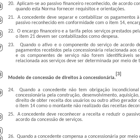
20.
Aplicam-se ao passivo financeiro reconhecido, de acordo co
4
quando esta Norma fornecer requisitos e orientações.
21.
A concedente deve separar e contabilizar os pagamentos à
5
passivo reconhecido em conformidade com o item 14, encargo 
22.
O encargo financeiro e a tarifa pelos serviços prestados 
6
o item 21 devem ser contabilizados como despesa.
23.
Quando o ativo e o componente do serviço de acordo de 
7
pagamentos recebidos pela concessionária relacionada aos c
e os componentes de serviço não forem identificáveis 
relacionada aos serviços deve ser determinada por meio de 
[3]
8
Modelo de concessão de direitos à concessionária.
24.
Quando a concedente não tem obrigação incondicional
9
concessionária pela construção, desenvolvimento, aquisição,
direito de obter receita dos usuários ou outro ativo gerador
o item 14 como o montante não realizado das receitas decorr
25.
A concedente deve reconhecer a receita e reduzir o passi
0
acordo da concessão de serviços.
1
26.
Quando a concedente compensa a concessionária por meio da 
2