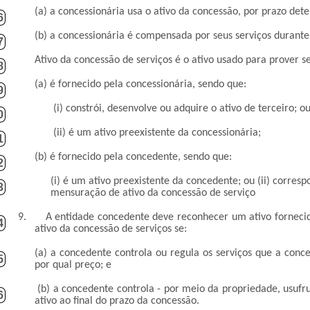
(a) a concessionária usa o ativo da concessão, por prazo de
6
(b) a concessionária é compensada por seus serviços durante
7
Ativo da concessão de serviços é o ativo usado para prover s
8
(a) é fornecido pela concessionária, sendo que:
9
(i) constrói, desenvolve ou adquire o ativo de terceiro; o
0
(ii) é um ativo preexistente da concessionária;
1
(b) é fornecido pela concedente, sendo que:
2
(i) é um ativo preexistente da concedente; ou (ii) corr
3
mensuração de ativo da concessão de serviço
9.
A entidade concedente deve reconhecer um ativo forneci
4
ativo da concessão de serviços se:
(a) a concedente controla ou regula os serviços que a conc
5
por qual preço; e
(b) a concedente controla - por meio da propriedade, usufru
6
ativo ao final do prazo da concessão.