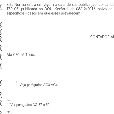
Esta Norma entra em vigor na data de sua publicação, aplicando
9
TSP 05, publicada no DOU, Seção I, de 06/12/2016, salvo n
específicos - casos em que esses prevalecem.
0
1
CONTADOR AÉ
2
3
Ata CFC nº 1.xxx.
4
5
[1]
6
Veja parágrafos AG3-AG4.
7
[2]
8
Ver parágrafos AG 37 a 50.
[3]