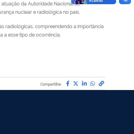
 a atuação da Autoridade Nacional de
rança nuclear e radiológica no país.
as radiológicas, compreendendo a importância
 a esse tipo de ocorrência.
Compartilhe por Facebo
Compartilhe por Twit
Compartilhe por L
Compartilhe p
link para C
Compartilhe: