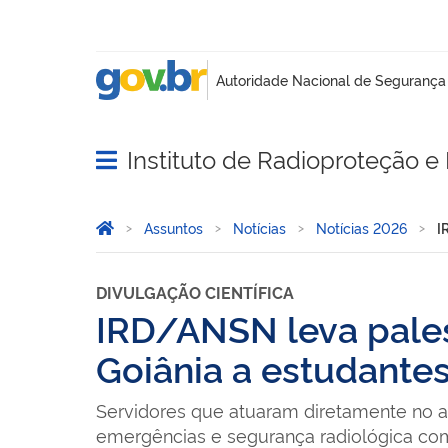
Instituto de Radioproteção e 
Abrir menu principal de navegação
Você está aqui:
Página Inicial
Assuntos
Notícias
Notícias 2026
I
DIVULGAÇÃO CIENTÍFICA
IRD/ANSN leva pales
Goiânia a estudantes
Servidores que atuaram diretamente no a
emergências e segurança radiológica co