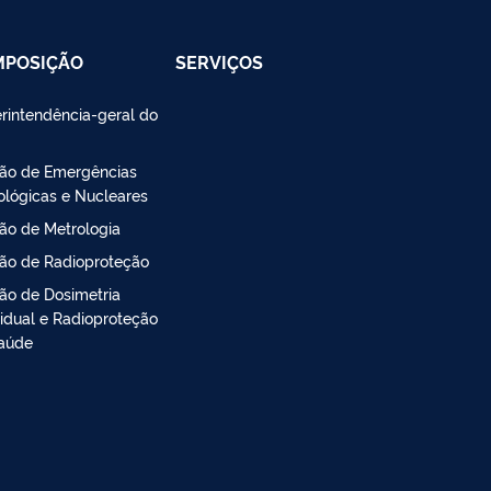
MPOSIÇÃO
SERVIÇOS
rintendência-geral do
são de Emergências
ológicas e Nucleares
são de Metrologia
são de Radioproteção
são de Dosimetria
vidual e Radioproteção
aúde