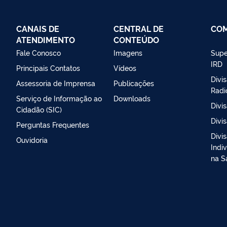
CANAIS DE
CENTRAL DE
CO
ATENDIMENTO
CONTEÚDO
Fale Conosco
Imagens
Supe
IRD
Principais Contatos
Vídeos
Divi
Assessoria de Imprensa
Publicações
Radi
Serviço de Informação ao
Downloads
Divi
Cidadão (SIC)
Divi
Perguntas Frequentes
Divi
Ouvidoria
Indi
na S