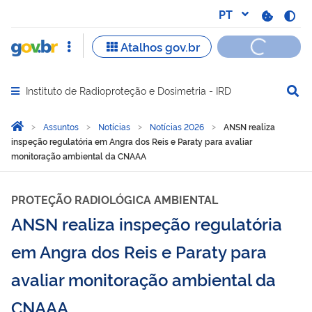
Instituto de Radioproteção e Dosimetria - IRD
Abrir menu principal de navegação
Você está aqui:
Página Inicial
Assuntos
Notícias
Notícias 2026
ANSN realiza
inspeção regulatória em Angra dos Reis e Paraty para avaliar
monitoração ambiental da CNAAA
PROTEÇÃO RADIOLÓGICA AMBIENTAL
ANSN realiza inspeção regulatória
em Angra dos Reis e Paraty para
avaliar monitoração ambiental da
CNAAA