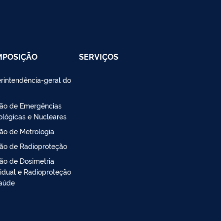
MPOSIÇÃO
SERVIÇOS
rintendência-geral do
são de Emergências
ológicas e Nucleares
são de Metrologia
são de Radioproteção
são de Dosimetria
vidual e Radioproteção
aúde