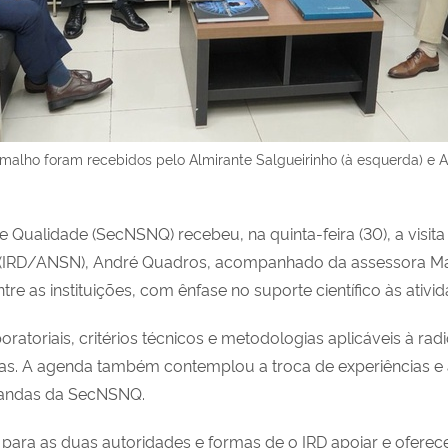
alho foram recebidos pelo Almirante Salgueirinho (à esquerda) e Almi
 Qualidade (SecNSNQ) recebeu, na quinta-feira (30), a visita 
ia (IRD/ANSN), André Quadros, acompanhado da assessora Ma
re as instituições, com ênfase no suporte científico às ativi
boratoriais, critérios técnicos e metodologias aplicáveis à r
s. A agenda também contemplou a troca de experiências e a
emandas da SecNSNQ.
 para as duas autoridades e formas de o IRD apoiar e ofere