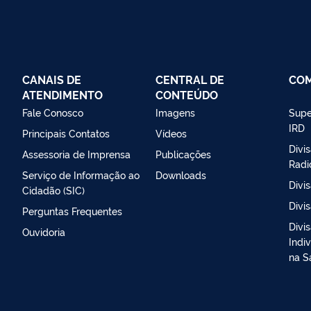
CANAIS DE
CENTRAL DE
CO
ATENDIMENTO
CONTEÚDO
Fale Conosco
Imagens
Supe
IRD
Principais Contatos
Vídeos
Divi
Assessoria de Imprensa
Publicações
Radi
Serviço de Informação ao
Downloads
Divi
Cidadão (SIC)
Divi
Perguntas Frequentes
Divi
Ouvidoria
Indi
na S