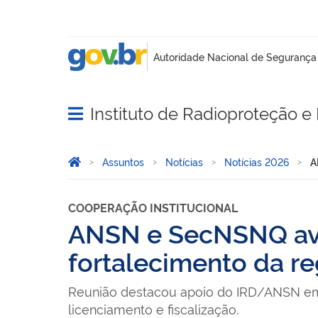
Instituto de Radioproteção e 
Abrir menu principal de navegação
Você está aqui:
Página Inicial
Assuntos
Notícias
Notícias 2026
A
COOPERAÇÃO INSTITUCIONAL
ANSN e SecNSNQ ava
fortalecimento da re
Reunião destacou apoio do IRD/ANSN em r
licenciamento e fiscalização.