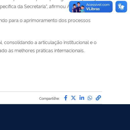
pecífica da Secretaria”, afirmou André Quadros.
ibuindo para o aprimoramento dos processos
 consolidando a articulação institucional e o
o às melhores práticas internacionais.
Compartilhe por Facebo
Compartilhe por Twit
Compartilhe por L
Compartilhe p
link para C
Compartilhe: