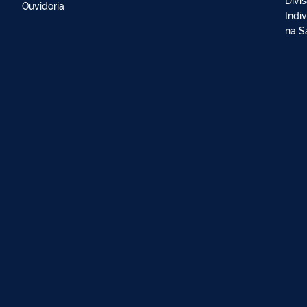
Ouvidoria
Indi
na S