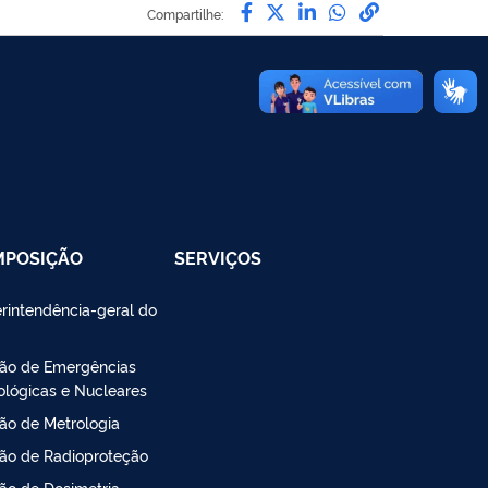
Compartilhe por Facebo
Compartilhe por Twit
Compartilhe por L
Compartilhe p
link para C
Compartilhe:
MPOSIÇÃO
SERVIÇOS
rintendência-geral do
são de Emergências
ológicas e Nucleares
são de Metrologia
são de Radioproteção
são de Dosimetria