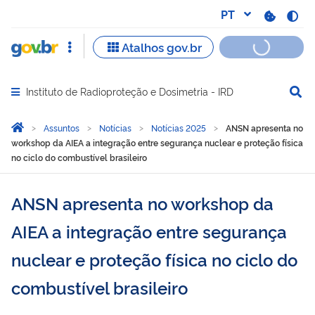
Instituto de Radioproteção e Dosimetria - IRD
Abrir menu principal de navegação
Você está aqui:
Página Inicial
Assuntos
Notícias
Notícias 2025
ANSN apresenta no
workshop da AIEA a integração entre segurança nuclear e proteção física
no ciclo do combustível brasileiro
ANSN apresenta no workshop da
AIEA a integração entre segurança
nuclear e proteção física no ciclo do
combustível brasileiro