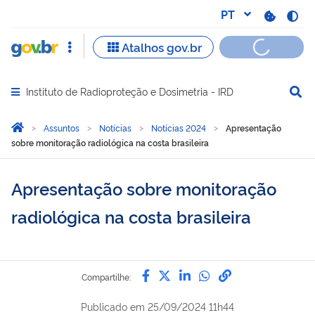
Instituto de Radioproteção e Dosimetria - IRD
Abrir menu principal de navegação
Você está aqui:
Página Inicial
Assuntos
Notícias
Notícias 2024
Apresentação
sobre monitoração radiológica na costa brasileira
Apresentação sobre monitoração
radiológica na costa brasileira
Compartilhe por Facebook
Compartilhe por Twitter
Compartilhe por Lin
Compartilhe por
link para Copi
Compartilhe:
Publicado em
25/09/2024 11h44