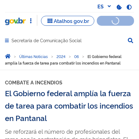
Secretaria de Comunicação Social
Abrir menu principal de navegação
Você está aqui:
Inicio
Últimas Noticias
2024
06
El Gobierno federal
amplía la fuerza de tarea para combatir los incendios en Pantanal
COMBATE A INCENDIOS
El Gobierno federal amplía la fuerza
de tarea para combatir los incendios
en Pantanal
Se reforzará el número de profesionales del
ramo con la contratación de más brigadistas. El