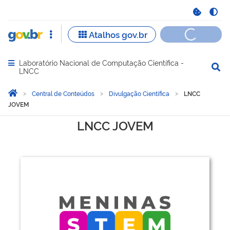
Laboratório Nacional de Computação Científica -
Abrir menu principal de navegação
LNCC
Você está aqui:
Página Inicial
Central de Conteúdos
Divulgação Científica
LNCC
JOVEM
LNCC JOVEM
LNCC JOVEM