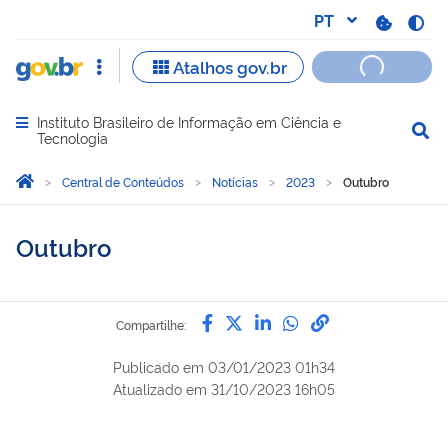
Instituto Brasileiro de Informação em Ciência e
Abrir menu principal de navegação
Tecnologia
Você está aqui:
Página Inicial
Central de Conteúdos
Notícias
2023
Outubro
Outubro
Compartilhe por Facebook
Compartilhe por Twitter
Compartilhe por Lin
Compartilhe por
link para Copi
Compartilhe:
Publicado em
03/01/2023 01h34
Atualizado em
31/10/2023 16h05