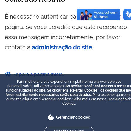
É necessário autenticar para visualizar essa
página. Se você acredita que está recebendo
essa mensagem incorretamente, por favor
contate a
administração do site
.
Ir para a página inicial
Para melhorar a sua experiência na plataforma e prover serviços
personalizados, utilizamos cookies.
Ao aceitar, você terá acesso a todas as
funcionalidades do site. Se clicar em "Rejeitar Cookies", os cookies que nã
forem estritamente necessários serão desativados.
Para escolher quais que
autorizar, clique em "Gerenciar cookies". Saiba mais em nossa
Declaração d
Cookies
.
Gerenciar cookies
Rejeitar cookies