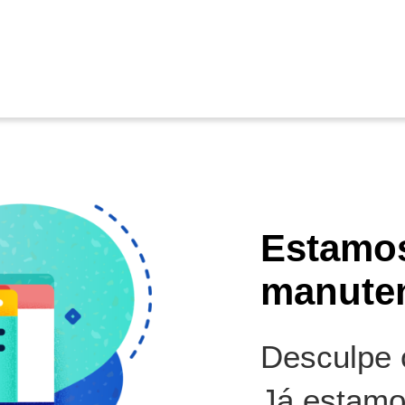
Estamo
manute
Desculpe o
Já estamo