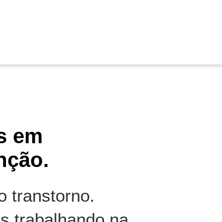
s em
nção.
 transtorno.
s trabalhando na