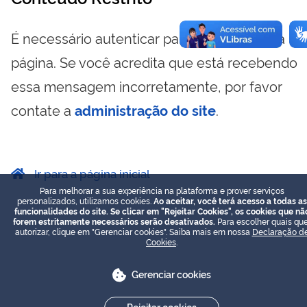
É necessário autenticar para visualizar essa
página. Se você acredita que está recebendo
essa mensagem incorretamente, por favor
contate a
administração do site
.
Ir para a página inicial
Para melhorar a sua experiência na plataforma e prover serviços
personalizados, utilizamos cookies.
Ao aceitar, você terá acesso a todas as
funcionalidades do site. Se clicar em "Rejeitar Cookies", os cookies que nã
forem estritamente necessários serão desativados.
Para escolher quais que
autorizar, clique em "Gerenciar cookies". Saiba mais em nossa
Declaração d
Cookies
.
Gerenciar cookies
Rejeitar cookies