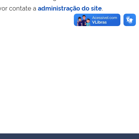
vor contate a
administração do site
.