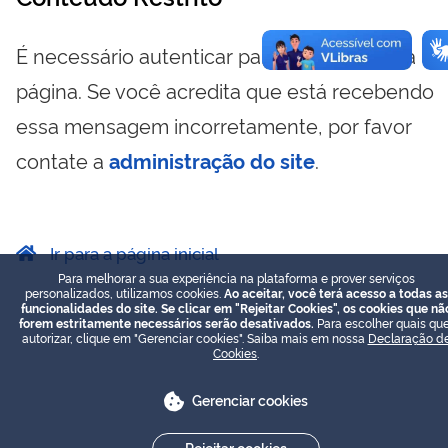
É necessário autenticar para visualizar essa
página. Se você acredita que está recebendo
essa mensagem incorretamente, por favor
contate a
administração do site
.
Ir para a página inicial
Para melhorar a sua experiência na plataforma e prover serviços
personalizados, utilizamos cookies.
Ao aceitar, você terá acesso a todas as
funcionalidades do site. Se clicar em "Rejeitar Cookies", os cookies que nã
forem estritamente necessários serão desativados.
Para escolher quais que
autorizar, clique em "Gerenciar cookies". Saiba mais em nossa
Declaração d
Cookies
.
Gerenciar cookies
Rejeitar cookies