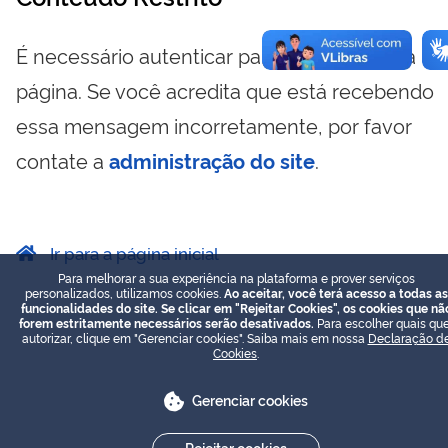
É necessário autenticar para visualizar essa
página. Se você acredita que está recebendo
essa mensagem incorretamente, por favor
contate a
administração do site
.
Ir para a página inicial
Para melhorar a sua experiência na plataforma e prover serviços
personalizados, utilizamos cookies.
Ao aceitar, você terá acesso a todas as
funcionalidades do site. Se clicar em "Rejeitar Cookies", os cookies que nã
forem estritamente necessários serão desativados.
Para escolher quais que
autorizar, clique em "Gerenciar cookies". Saiba mais em nossa
Declaração d
Cookies
.
Gerenciar cookies
Rejeitar cookies