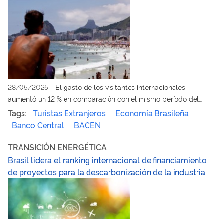
28/05/2025
-
El gasto de los visitantes internacionales
aumentó un 12 % en comparación con el mismo período del
año pasado
Tags:
Turistas Extranjeros
Economía Brasileña
Banco Central
BACEN
TRANSICIÓN ENERGÉTICA
Brasil lidera el ranking internacional de financiamiento
de proyectos para la descarbonización de la industria