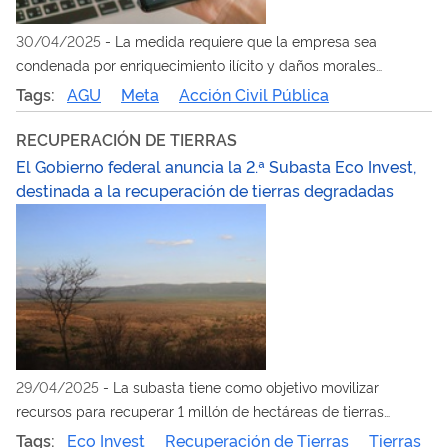
30/04/2025
-
La medida requiere que la empresa sea
condenada por enriquecimiento ilícito y daños morales
colectivos por no verificar debidamente los anuncios
Tags:
AGU
Meta
Acción Civil Pública
fraudulentos
RECUPERACIÓN DE TIERRAS
El Gobierno federal anuncia la 2.ª Subasta Eco Invest,
destinada a la recuperación de tierras degradadas
29/04/2025
-
La subasta tiene como objetivo movilizar
recursos para recuperar 1 millón de hectáreas de tierras
degradadas en el marco del Programa Caminho Verde Brasil
Tags:
Eco Invest
Recuperación de Tierras
Tierras