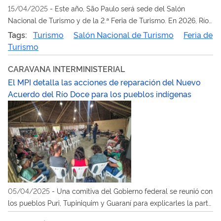
15/04/2025
-
Este año, São Paulo será sede del Salón
Nacional de Turismo y de la 2.ª Feria de Turismo. En 2026, Río
de Janeiro será el escenario de la 3.ª Cumbre de Turismo de la
Tags:
Turismo
Salón Nacional de Turismo
Feria de
ONU Turismo para África y las Américas
Turismo
CARAVANA INTERMINISTERIAL
El MPI detalla las acciones de reparación del Nuevo
Acuerdo del Río Doce para los pueblos indígenas
05/04/2025
-
Una comitiva del Gobierno federal se reunió con
los pueblos Puri, Tupiniquim y Guaraní para explicarles la parte
del acuerdo, por un valor de BRL 8 mil millones, destinada a