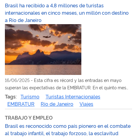
Brasil ha recibido a 4,8 millones de turistas
internacionales en cinco meses, un millón con destino
a Río de Janeiro
16/06/2025
-
Esta cifra es récord y las entradas en mayo
superan las expectativas de la EMBRATUR. En el quinto mes
del año, se registraron 461.341 llegadas, lo que supone un 37,4
Tags:
Turismo
Turistas Internacionales
% más que en el mismo mes del año pasado
EMBRATUR
Río de Janeiro
Viajes
TRABAJO Y EMPLEO
Brasil es reconocido como país pionero en el combate
al trabajo infantil, el trabajo forzoso, la esclavitud