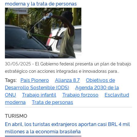
moderna y la trata de personas
30/05/2025
-
El Gobierno federal presenta un plan de trabajo
estratégico con acciones integradas e innovadoras para
alcanzar la Meta 8.7 de la ONU
Tags:
País Pionero
Alianza 8.7
Objetivos de
Desarrollo Sostenible (ODS)
Agenda 2030 de la
ONU
Trabajo infantil
Trabajo forzoso
Esclavitud
moderna
Trata de personas
TURISMO
En abril, los turistas extranjeros aportan casi BRL 4 mil
millones a la economía brasileña