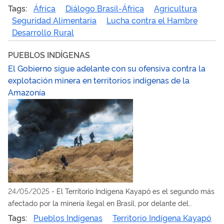
sobre Seguridad Alimentaria, Lucha contra el Hambre y
Tags:
África
Diálogo Brasil-África
Agricultura
Desarrollo Rural
Seguridad Alimentaria
Lucha contra el Hambre
Desarrollo Rural
PUEBLOS INDÍGENAS
El Gobierno sigue adelante con su ofensiva contra la
explotación minera en territorios indígenas de la
Amazonía
24/05/2025
-
El Territorio Indígena Kayapó es el segundo más
afectado por la minería ilegal en Brasil, por delante del
Territorio Indígena Yanomami. La semana pasada se produjeron
Tags:
Pueblos Indígenas
Territorio Indígena Kayapó