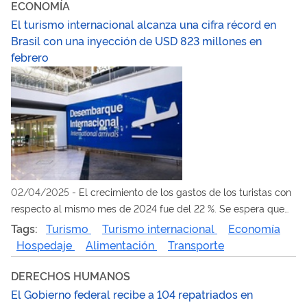
ECONOMÍA
reparar los daños colectivos sufridos por los indígenas,
El turismo internacional alcanza una cifra récord en
quilombolas (cimarrones) y pueblos tradicionales
Brasil con una inyección de USD 823 millones en
febrero
02/04/2025
-
El crecimiento de los gastos de los turistas con
respecto al mismo mes de 2024 fue del 22 %. Se espera que
los eventos internacionales, como la COP30, atraigan aún más
Tags:
Turismo
Turismo internacional
Economía
visitantes al país este año
Hospedaje
Alimentación
Transporte
DERECHOS HUMANOS
El Gobierno federal recibe a 104 repatriados en