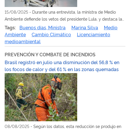
15/08/2025
-
Durante una entrevista, la ministra de Medio
Ambiente defiende los vetos del presidente Lula, y destaca la
protección de los ecosistemas y los derechos de las
Tags:
Buenos días, Ministra
Marina Silva
Medio
comunidades tradicionales
Ambiente
Cambio Climático
Licenciamiento
medioambiental
PREVENCIÓN Y COMBATE DE INCENDIOS
Brasil registró en julio una disminución del 56,8 % en
los focos de calor y del 61 % en las zonas quemadas
08/08/2025
-
Según los datos, esta reducción se produjo en