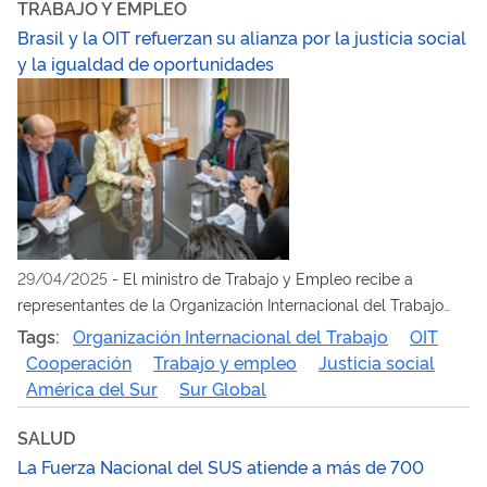
TRABAJO Y EMPLEO
Brasil y la OIT refuerzan su alianza por la justicia social
y la igualdad de oportunidades
29/04/2025
-
El ministro de Trabajo y Empleo recibe a
representantes de la Organización Internacional del Trabajo
para tratar acciones conjuntas en materia de protección social,
Tags:
Organización Internacional del Trabajo
OIT
trabajo decente e igualdad salarial
Cooperación
Trabajo y empleo
Justicia social
América del Sur
Sur Global
SALUD
La Fuerza Nacional del SUS atiende a más de 700