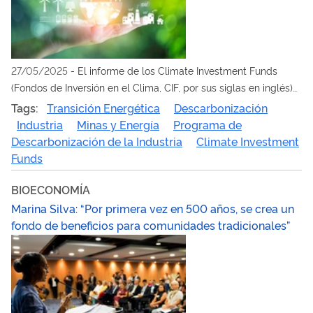
27/05/2025
-
El informe de los Climate Investment Funds
(Fondos de Inversión en el Clima, CIF, por sus siglas en inglés)
destacó la convocatoria de proyectos realizada en el marco
Tags:
Transición Energética
Descarbonización
del Programa Nacional de Hidrógeno (PNH2), coordinada por
Industria
Minas y Energía
Programa de
el MME, como uno de los factores decisivos el liderazgo
Descarbonización de la Industria
Climate Investment
brasileño
Funds
BIOECONOMÍA
Marina Silva: “Por primera vez en 500 años, se crea un
fondo de beneficios para comunidades tradicionales”