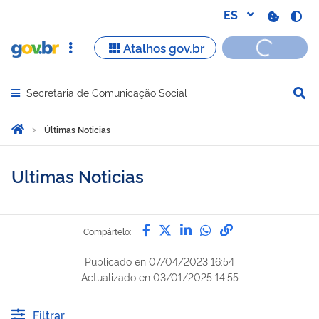
Secretaria de Comunicação Social
Abrir menu principal de navegação
Você está aqui:
Inicio
Últimas Noticias
Ultimas Noticias
Compártelo por Facebook
Compártelo por Twitter
Compártelo por Lin
Compártelo por
Enlace para C
Compártelo:
Publicado en
07/04/2023 16:54
Actualizado en
03/01/2025 14:55
Filtrar