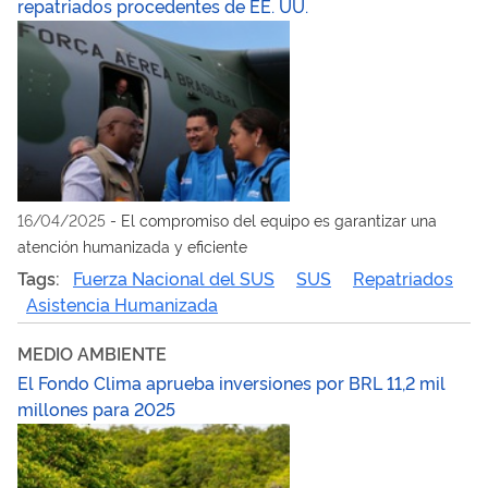
repatriados procedentes de EE. UU.
16/04/2025
-
El compromiso del equipo es garantizar una
atención humanizada y eficiente
Tags:
Fuerza Nacional del SUS
SUS
Repatriados
Asistencia Humanizada
MEDIO AMBIENTE
El Fondo Clima aprueba inversiones por BRL 11,2 mil
millones para 2025