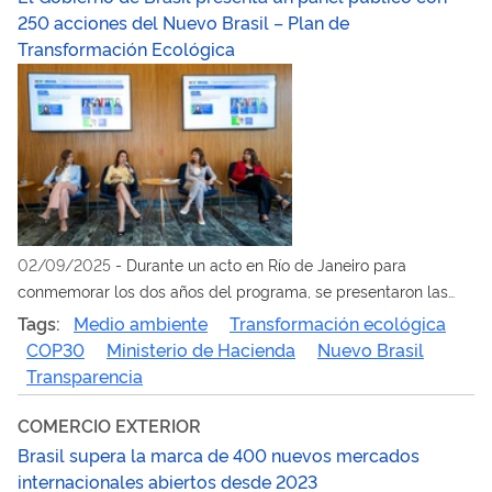
250 acciones del Nuevo Brasil – Plan de
Transformación Ecológica
02/09/2025
-
Durante un acto en Río de Janeiro para
conmemorar los dos años del programa, se presentaron las
acciones llevadas a cabo y se expusieron las prioridades del
Tags:
Medio ambiente
Transformación ecológica
Ministerio de Hacienda para la COP30
COP30
Ministerio de Hacienda
Nuevo Brasil
Transparencia
COMERCIO EXTERIOR
Brasil supera la marca de 400 nuevos mercados
internacionales abiertos desde 2023