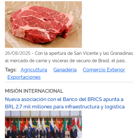
26/08/2025
-
Con la apertura de San Vicente y las Granadinas
al mercado de carne y vísceras de vacuno de Brasil, el país
alcanza los 403 nuevos mercados durante la actual gestión
Tags:
Agricultura
Ganadería
Comercio Exterior
Exportaciones
MISIÓN INTERNACIONAL
Nueva asociación con el Banco del BRICS apunta a
BRL 2,7 mil millones para infraestructura y logística