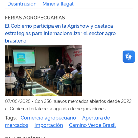
58 incursiones contra la minería ilegal
Desintrusión
Minería Ilegal
FERIAS AGROPECUARIAS
El Gobierno participa en la Agrishow y destaca
estrategias para internacionalizar el sector agro
brasileño
07/05/2025
-
Con 356 nuevos mercados abiertos desde 2023,
el Gobierno fortalece la agenda de negociaciones
internacionales, la promoción comercial, el papel de los
Tags:
Comercio agropecuario
Apertura de
agregados agrícolas y el uso de análisis estratégicos para
mercados
Importación
Camino Verde Brasil
consolidar a Brasil como proveedor global de alimentos