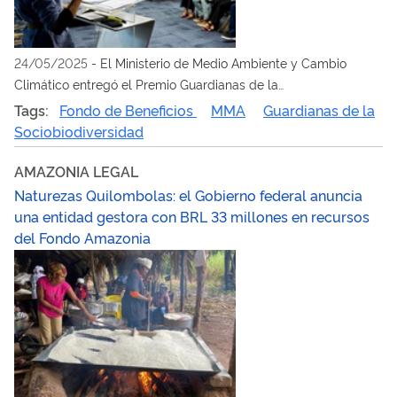
24/05/2025
-
El Ministerio de Medio Ambiente y Cambio
Climático entregó el Premio Guardianas de la
Sociobiodiversidad a 20 organizaciones que trabajan en la
Tags:
Fondo de Beneficios
MMA
Guardianas de la
protección y uso sostenible del conocimiento tradicional
Sociobiodiversidad
asociado al patrimonio genético
AMAZONIA LEGAL
Naturezas Quilombolas: el Gobierno federal anuncia
una entidad gestora con BRL 33 millones en recursos
del Fondo Amazonia