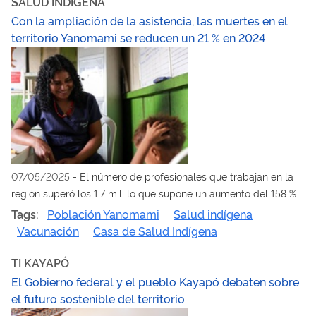
SALUD INDÍGENA
Con la ampliación de la asistencia, las muertes en el
territorio Yanomami se reducen un 21 % en 2024
07/05/2025
-
El número de profesionales que trabajan en la
región superó los 1,7 mil, lo que supone un aumento del 158 %
respecto a 2023. Estos datos proceden del Informe 7 del
Tags:
Población Yanomami
Salud indígena
Centro de Operaciones de Emergencias Yanomami
Vacunación
Casa de Salud Indígena
TI KAYAPÓ
El Gobierno federal y el pueblo Kayapó debaten sobre
el futuro sostenible del territorio