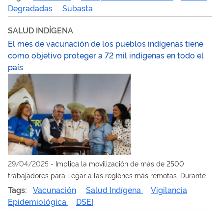
Degradadas
Subasta
SALUD INDÍGENA
El mes de vacunación de los pueblos indígenas tiene
como objetivo proteger a 72 mil indígenas en todo el
país
29/04/2025
-
Implica la movilización de más de 2500
trabajadores para llegar a las regiones más remotas. Durante
el lanzamiento en el estado de Bahía, se anunciaron BRL 8,8
Tags:
Vacunación
Salud Indígena
Vigilancia
millones para fortalecer la asistencia a los indígenas en el
Epidemiológica
DSEI
estado