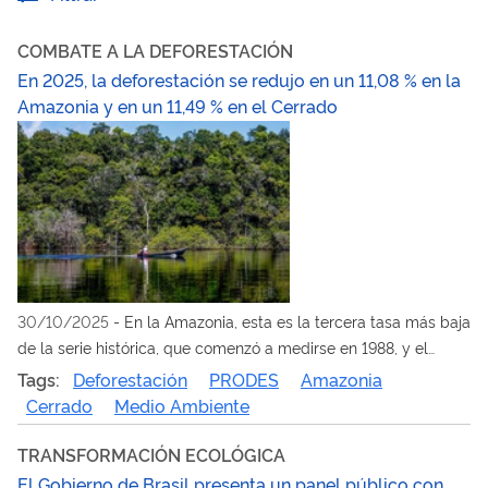
COMBATE A LA DEFORESTACIÓN
En 2025, la deforestación se redujo en un 11,08 % en la
Amazonia y en un 11,49 % en el Cerrado
30/10/2025
-
En la Amazonia, esta es la tercera tasa más baja
de la serie histórica, que comenzó a medirse en 1988, y el
tercer año consecutivo de reducción desde el inicio del
Tags:
Deforestación
PRODES
Amazonia
Gobierno del presidente Lula, que acumula un descenso del
Cerrado
Medio Ambiente
50 % de la deforestación en este bioma en 2025 con respecto
a 2022
TRANSFORMACIÓN ECOLÓGICA
El Gobierno de Brasil presenta un panel público con