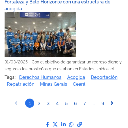
Fortaleza y Belo Horizonte con una estructura de
acogida
31/03/2025
-
Con el objetivo de garantizar un regreso digno y
seguro a los brasileños que estaban en Estados Unidos, el
operativo contó con la participación de varios ministerios,
Tags:
Derechos Humanos
Acogida
Deportación
además de organismos estatales e internacionales
Repatriación
Minas Gerais
Ceará
1
2
3
4
5
6
7
...
9
Compártelo por Facebook
Compártelo por Twitter
Compártelo por LinkedIn
Compártelo por Wha
Enlace para Copy t