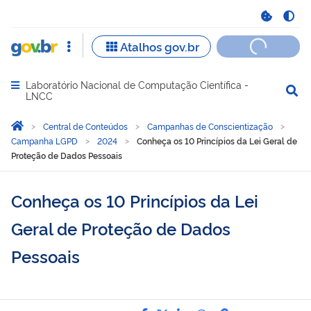
Laboratório Nacional de Computação Científica -
Abrir menu principal de navegação
LNCC
Você está aqui:
Página Inicial
Central de Conteúdos
Campanhas de Conscientização
Campanha LGPD
2024
Conheça os 10 Princípios da Lei Geral de
Proteção de Dados Pessoais
Conheça os 10 Princípios da Lei
Geral de Proteção de Dados
Pessoais
Compartilhe por Facebook
Compartilhe por Twitter
Compartilhe por Lin
Compartilhe por
link para Copi