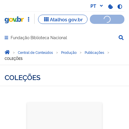
Fundação Biblioteca Nacional
Abrir menu principal de navegação
Você está aqui:
Página Inicial
Central de Conteúdos
Produção
Publicações
COLEÇÕES
COLEÇÕES