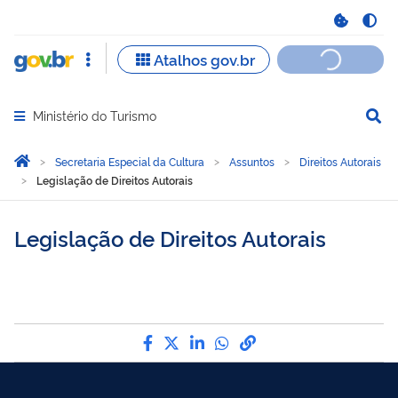
Ministério do Turismo
Abrir menu principal de navegação
Você está aqui:
Página Inicial
Secretaria Especial da Cultura
Assuntos
Direitos Autorais
Legislação de Direitos Autorais
Legislação de Direitos Autorais
Compartilhe por Facebook
Compartilhe por Twitter
Compartilhe por LinkedI
Compartilhe por Wha
link para Copiar pa