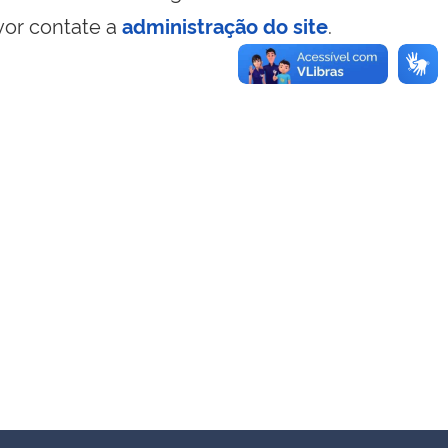
vor contate a
administração do site
.