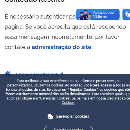
É necessário autenticar para visualizar essa
página. Se você acredita que está recebendo
essa mensagem incorretamente, por favor
contate a
administração do site
.
Ir para a página inicial
Para melhorar a sua experiência na plataforma e prover serviços
personalizados, utilizamos cookies.
Ao aceitar, você terá acesso a todas as
funcionalidades do site. Se clicar em "Rejeitar Cookies", os cookies que nã
forem estritamente necessários serão desativados.
Para escolher quais que
autorizar, clique em "Gerenciar cookies". Saiba mais em nossa
Declaração d
Cookies
.
Gerenciar cookies
Rejeitar cookies