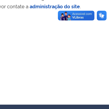
vor contate a
administração do site
.