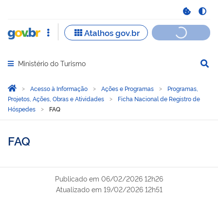
Ministério do Turismo
Abrir menu principal de navegação
Você está aqui:
Página Inicial
Acesso à Informação
Ações e Programas
Programas,
Projetos, Ações, Obras e Atividades
Ficha Nacional de Registro de
Hóspedes
FAQ
FAQ
Publicado em
06/02/2026 12h26
Atualizado em
19/02/2026 12h51