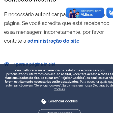
É necessário autenticar para visualizar essa
página. Se você acredita que está recebendo
essa mensagem incorretamente, por favor
contate a
administração do site
.
Ir para a página inicial
Para melhorar a sua experiência na plataforma e prover serviços
personalizados, utilizamos cookies.
Ao aceitar, você terá acesso a todas as
funcionalidades do site. Se clicar em "Rejeitar Cookies", os cookies que nã
forem estritamente necessários serão desativados.
Para escolher quais que
autorizar, clique em "Gerenciar cookies". Saiba mais em nossa
Declaração d
Cookies
.
Gerenciar cookies
Rejeitar cookies