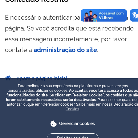
É necessário autenticar para visualizar essa
página. Se você acredita que está recebendo
essa mensagem incorretamente, por favor
contate a
administração do site
.
Ir para a página inicial
Para melhorar a sua experiência na plataforma e prover serviços
personalizados, utilizamos cookies.
Ao aceitar, você terá acesso a todas as
funcionalidades do site. Se clicar em "Rejeitar Cookies", os cookies que nã
forem estritamente necessários serão desativados.
Para escolher quais que
autorizar, clique em "Gerenciar cookies". Saiba mais em nossa
Declaração d
Cookies
.
Gerenciar cookies
Rejeitar cookies