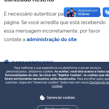
É necessário autenticar para visualizar essa
página. Se você acredita que está recebendo
essa mensagem incorretamente, por favor
contate a
administração do site
.
Ir para a página inicial
Para melhorar a sua experiência na plataforma e prover serviços
personalizados, utilizamos cookies.
Ao aceitar, você terá acesso a todas as
funcionalidades do site. Se clicar em "Rejeitar Cookies", os cookies que nã
forem estritamente necessários serão desativados.
Para escolher quais que
autorizar, clique em "Gerenciar cookies". Saiba mais em nossa
Declaração d
Cookies
.
Gerenciar cookies
Rejeitar cookies