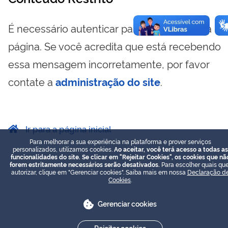
É necessário autenticar para visualizar essa
página. Se você acredita que está recebendo
essa mensagem incorretamente, por favor
contate a
administração do site
.
Ir para a página inicial
Para melhorar a sua experiência na plataforma e prover serviços
personalizados, utilizamos cookies.
Ao aceitar, você terá acesso a todas as
funcionalidades do site. Se clicar em "Rejeitar Cookies", os cookies que nã
forem estritamente necessários serão desativados.
Para escolher quais que
autorizar, clique em "Gerenciar cookies". Saiba mais em nossa
Declaração d
Cookies
.
Gerenciar cookies
Rejeitar cookies