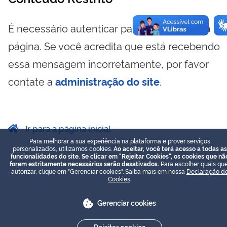
É necessário autenticar para visualizar essa
página. Se você acredita que está recebendo
essa mensagem incorretamente, por favor
contate a
administração do site
.
Ir para a página inicial
Para melhorar a sua experiência na plataforma e prover serviços
personalizados, utilizamos cookies.
Ao aceitar, você terá acesso a todas as
funcionalidades do site. Se clicar em "Rejeitar Cookies", os cookies que nã
forem estritamente necessários serão desativados.
Para escolher quais que
autorizar, clique em "Gerenciar cookies". Saiba mais em nossa
Declaração d
Cookies
.
Gerenciar cookies
Rejeitar cookies