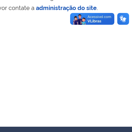
vor contate a
administração do site
.