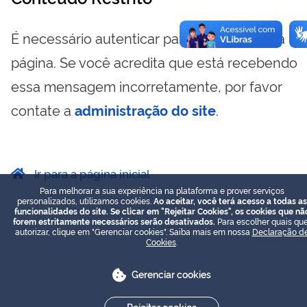
É necessário autenticar para visualizar essa
página. Se você acredita que está recebendo
essa mensagem incorretamente, por favor
contate a
administração do site
.
Ir para a página inicial
Para melhorar a sua experiência na plataforma e prover serviços
personalizados, utilizamos cookies.
Ao aceitar, você terá acesso a todas as
funcionalidades do site. Se clicar em "Rejeitar Cookies", os cookies que nã
forem estritamente necessários serão desativados.
Para escolher quais que
autorizar, clique em "Gerenciar cookies". Saiba mais em nossa
Declaração d
Cookies
.
Gerenciar cookies
Rejeitar cookies