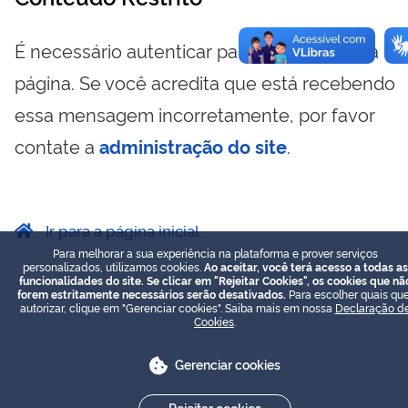
É necessário autenticar para visualizar essa
página. Se você acredita que está recebendo
essa mensagem incorretamente, por favor
contate a
administração do site
.
Ir para a página inicial
Para melhorar a sua experiência na plataforma e prover serviços
personalizados, utilizamos cookies.
Ao aceitar, você terá acesso a todas as
funcionalidades do site. Se clicar em "Rejeitar Cookies", os cookies que nã
forem estritamente necessários serão desativados.
Para escolher quais que
autorizar, clique em "Gerenciar cookies". Saiba mais em nossa
Declaração d
Cookies
.
Gerenciar cookies
Rejeitar cookies