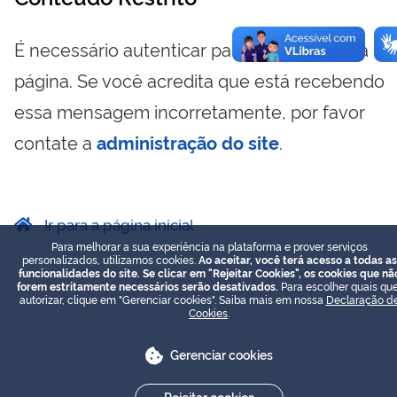
É necessário autenticar para visualizar essa
página. Se você acredita que está recebendo
essa mensagem incorretamente, por favor
contate a
administração do site
.
Ir para a página inicial
Para melhorar a sua experiência na plataforma e prover serviços
personalizados, utilizamos cookies.
Ao aceitar, você terá acesso a todas as
funcionalidades do site. Se clicar em "Rejeitar Cookies", os cookies que nã
forem estritamente necessários serão desativados.
Para escolher quais que
autorizar, clique em "Gerenciar cookies". Saiba mais em nossa
Declaração d
Cookies
.
Gerenciar cookies
Rejeitar cookies