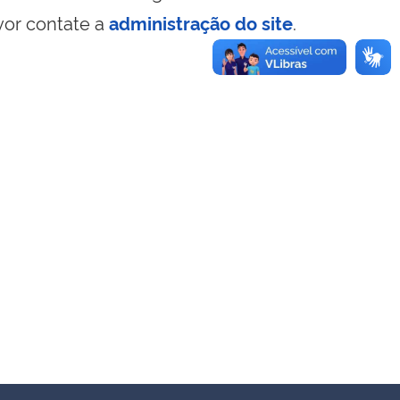
vor contate a
administração do site
.