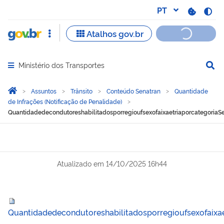
Ministério dos Transportes
Abrir menu principal de navegação
Você está aqui:
Página Inicial
Assuntos
Trânsito
Conteúdo Senatran
Quantidade
de Infrações (Notificação de Penalidade)
Quantidadedecondutoreshabilitadosporregioufsexofaixaetriaporcategoria
Atualizado em
14/10/2025 16h44
Quantidadedecondutoreshabilitadosporregioufsexofaixa