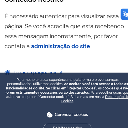
É necessário autenticar para visualizar essa
página. Se você acredita que está recebendo
essa mensagem incorretamente, por favor
contate a
administração do site
.
Ir para a página inicial
Para melhorar a sua experiência na plataforma e prover serviços
personalizados, utilizamos cookies.
Ao aceitar, você terá acesso a todas as
funcionalidades do site. Se clicar em "Rejeitar Cookies", os cookies que nã
forem estritamente necessários serão desativados.
Para escolher quais que
autorizar, clique em "Gerenciar cookies". Saiba mais em nossa
Declaração d
Cookies
.
Gerenciar cookies
Rejeitar cookies