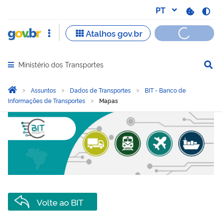
Ministério dos Transportes
Abrir menu principal de navegação
Você está aqui:
Página Inicial
Assuntos
Dados de Transportes
BIT - Banco de
Informações de Transportes
Mapas
Mapas
Volte ao BIT