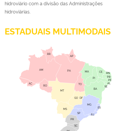
hidroviário com a divisão das Administrações
hidroviárias.
ESTADUAIS MULTIMODAIS
RR
AP
AM
PA
MA
CE
RN
PB
PI
PE
AL
AC
TO
RO
SE
BA
MT
GO
DF
MG
ES
MS
SP
RJ
PR
SC
RS