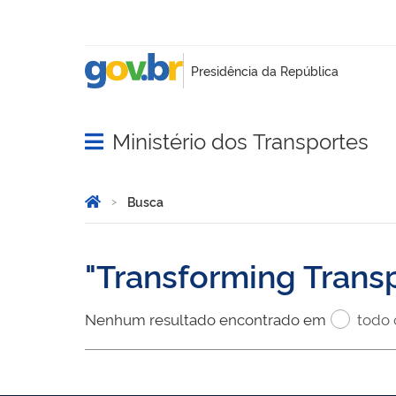
Ministério dos Transportes
Abrir menu principal de navegação
Você está aqui:
Página Inicial
Busca
Busca
Transforming Trans
Nenhum resultado encontrado em
todo