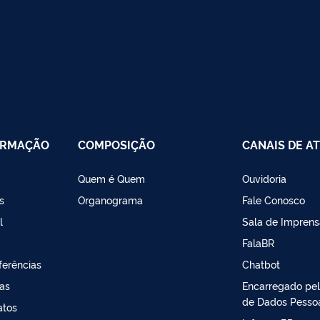
ORMAÇÃO
COMPOSIÇÃO
CANAIS DE A
Quem é Quem
Ouvidoria
s
Organograma
Fale Conosco
l
Sala de Imprens
FalaBR
ferências
Chatbot
sas
Encarregado pe
de Dados Pesso
atos