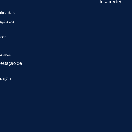
Informa.BR
ificadas
ação ao
ntes
ativas
restação de
ração