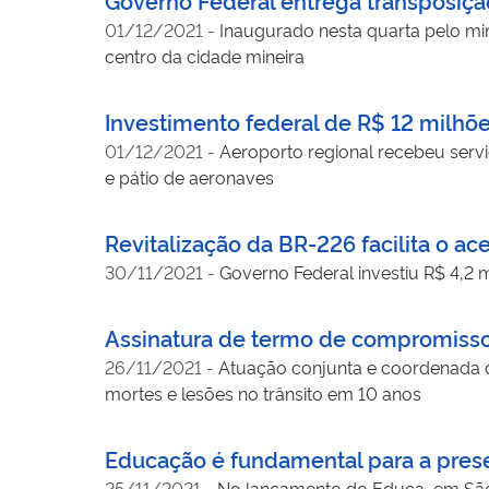
01/12/2021
-
Inaugurado nesta quarta pelo min
centro da cidade mineira
Investimento federal de R$ 12 milhõ
01/12/2021
-
Aeroporto regional recebeu serv
e pátio de aeronaves
Revitalização da BR-226 facilita o ac
30/11/2021
-
Governo Federal investiu R$ 4,2 
Assinatura de termo de compromisso
26/11/2021
-
Atuação conjunta e coordenada d
mortes e lesões no trânsito em 10 anos
Educação é fundamental para a prese
25/11/2021
-
No lançamento do Educa, em São 