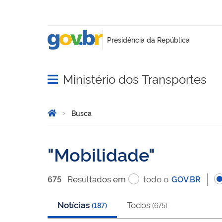
Ministério dos Transportes
Abrir menu principal de navegação
Você está aqui:
Página Inicial
Busca
Busca
Mobilidade
Resultado
s
em
todo o
675
GOV.BR
Notícias
Todos
(
187
)
(
675
)