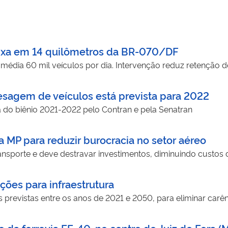
aixa em 14 quilômetros da BR-070/DF
média 60 mil veículos por dia. Intervenção reduz retenção d
sagem de veículos está prevista para 2022
ia do biênio 2021-2022 pelo Contran e pela Senatran
 MP para reduzir burocracia no setor aéreo
nsporte e deve destravar investimentos, diminuindo custos
ões para infraestrutura
s previstas entre os anos de 2021 e 2050, para eliminar carên
 da ferrovia EF-40, no centro de Juiz de Fora (