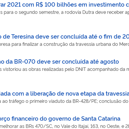
rar 2021 com R$ 100 bilhões em investimento 
tos para o segundo semestre, a rodovia Dutra deve receber a
o de Teresina deve ser concluída até o fim de 2
esa para finalizar a construção da travessia urbana do Mer
ho da BR-070 deve ser concluída até agosto
as vistoriou as obras realizadas pelo DNIT acompanhado da m
da com a liberação de nova etapa da travessia
erou ao tráfego o primeiro viaduto da BR-428/PE; conclusão 
orço financeiro do governo de Santa Catarina
elhorar as BRs 470/SC, no Vale do Itajaí, 163, no Oeste, e 