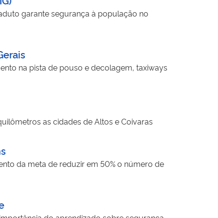
 viaduto garante segurança à população no
Gerais
ento na pista de pouso e decolagem, taxiways
quilômetros as cidades de Altos e Coivaras
ns
imento da meta de reduzir em 50% o número de
e
a importância do aprendizado sobre segurança