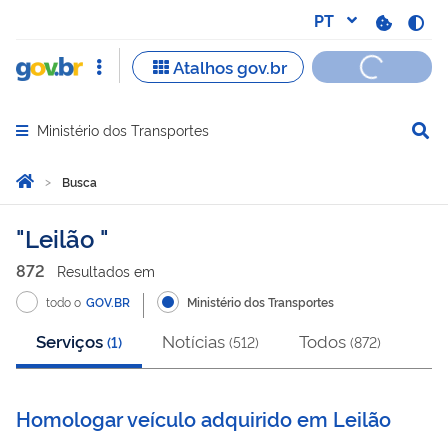
Ministério dos Transportes
Abrir menu principal de navegação
Você está aqui:
Página Inicial
Busca
Busca
Leilão
872
Resultado
s
em
todo o
GOV.BR
Ministério dos Transportes
Serviços
Notícias
Todos
(
1
)
(
512
)
(
872
)
Homologar veículo adquirido em Leilão